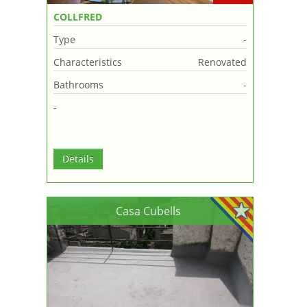
COLLFRED
Type
-
Characteristics
Renovated
Bathrooms
-
-
Details
Casa Cubells