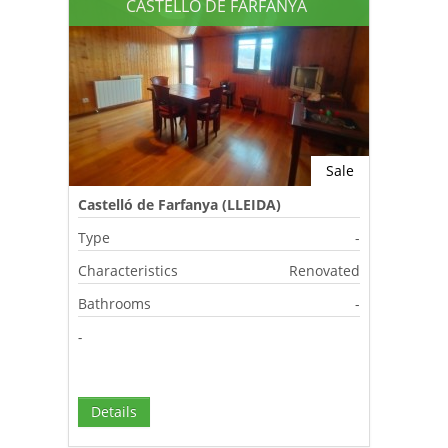
CASTELLÓ DE FARFANYA
Sale
Castelló de Farfanya (LLEIDA)
Type
-
Characteristics
Renovated
Bathrooms
-
-
Details