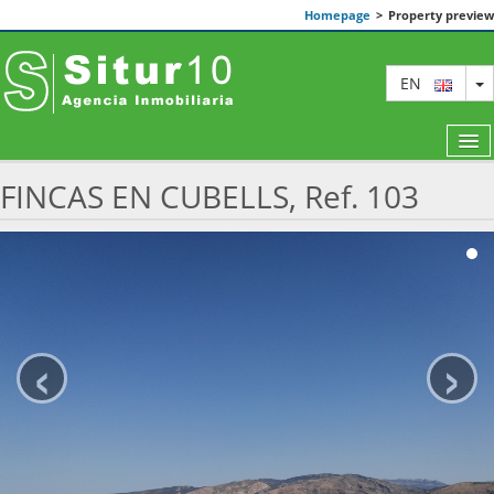
Homepage
>
Property preview
T
EN
FINCAS EN CUBELLS, Ref. 103
FEATURED
ABOUT US
ALTERATIONS
‹
›
ARTICLES
CONTACT
LEGAL NOTICE - PRIVACY POLICY