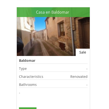
Casa en Baldomar
Sale
Baldomar
Type
-
Characteristics
Renovated
Bathrooms
-
-