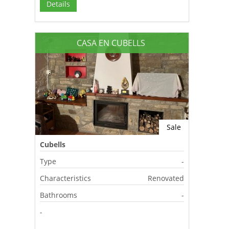
Details
CASA EN CUBELLS
Sale
Cubells
Type
-
Characteristics
Renovated
Bathrooms
-
-