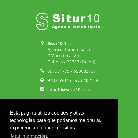
Situr10
S.L.
Agencia Inmobiliaria
C/Carretera s/n
Cubells - 25737 (Lleida).
651931779 - 653682167
973 459075 - 973 402138
situr10@situr10.com
Back to top
Esta página utiliza cookies y otras
tecnologías para que podamos mejorar su
experiencia en nuestros sitios
Más información.