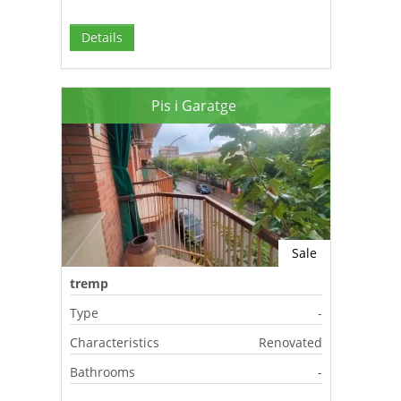
Details
Pis i Garatge
Sale
tremp
Type
-
Characteristics
Renovated
Bathrooms
-